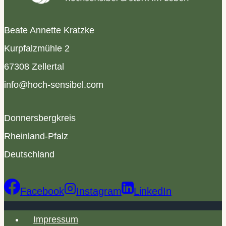
Beate Annette Kratzke
Kurpfalzmühle 2
67308 Zellertal
info@hoch-sensibel.com
Donnersbergkreis
Rheinland-Pfalz
Deutschland
Facebook
Instagram
LinkedIn
Impressum